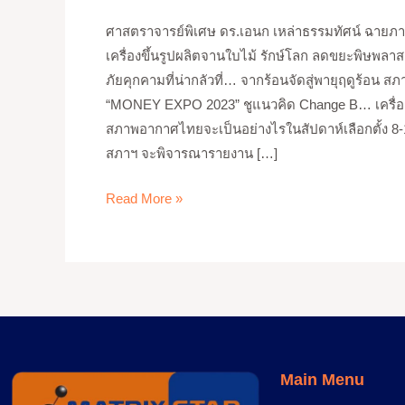
ม์
ศาสตราจารย์พิเศษ ดร.เอนก เหล่าธรรมทัศน์ ฉายภา
นัว
เครื่องขึ้นรูปผลิตจานใบไม้ รักษ์โลก ลดขยะพิษพลาส
แซท
ภัยคุกคามที่น่ากลัวที่… จากร้อนจัดสู่พายุฤดูร้อ
มัน
“MONEY EXPO 2023” ชูแนวคิด Change B… เครื่องขึ
ฝรั่ง
สภาพอากาศไทยจะเป็นอย่างไรในสัปดาห์เลือกตั้ง 8-14 
แช่
สภาฯ จะพิจารณารายงาน […]
แข็ง
1
Read More »
กก
Main Menu