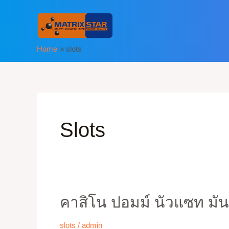
Skip
to
content
Home
slots
Slots
คาสิโน ปอมม์ นัวแซท มันฝ
คา
สิโน
slots
/
admin
ปอม