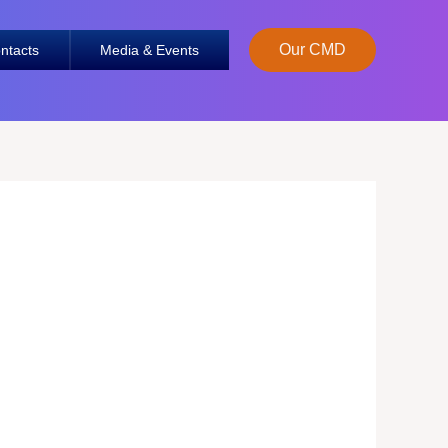
Our CMD
ntacts
Media & Events