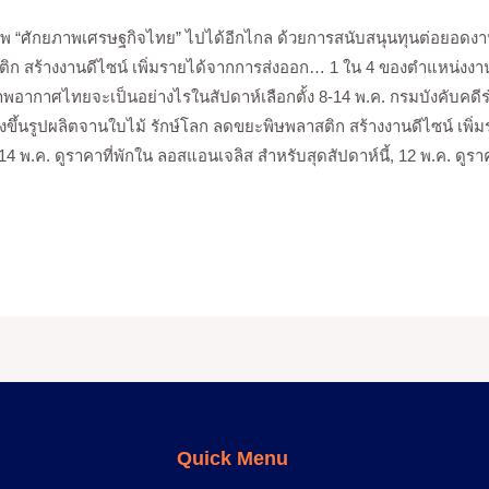
พ “ศักยภาพเศรษฐกิจไทย” ไปได้อีกไกล ด้วยการสนับสนุนทุนต่อยอดงา
ติก สร้างงานดีไซน์ เพิ่มรายได้จากการส่งออก… 1 ใน 4 ของตำแหน่งงานทั
น สภาพอากาศไทยจะเป็นอย่างไรในสัปดาห์เลือกตั้ง 8-14 พ.ค. กรมบังคั
้นรูปผลิตจานใบไม้ รักษ์โลก ลดขยะพิษพลาสติก สร้างงานดีไซน์ เพิ่ม
พ.ค. ดูราคาที่พักใน ลอสแอนเจลิส สำหรับสุดสัปดาห์นี้, 12 พ.ค. ดูราคา
Quick Menu