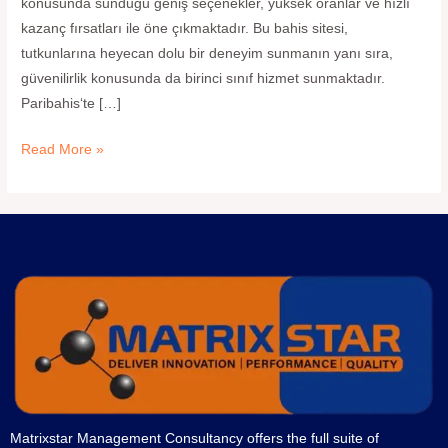
konusunda sunduğu geniş seçenekler, yüksek oranlar ve hızlı
kazanç fırsatları ile öne çıkmaktadır. Bu bahis sitesi,
tutkunlarına heyecan dolu bir deneyim sunmanın yanı sıra,
güvenilirlik konusunda da birinci sınıf hizmet sunmaktadır.
Paribahis‘te […]
Read More »
Matrixstar Management Consultancy offers the full suite of