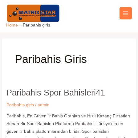
Skip
Main
to
Men
content
Home
Paribahis giris
Paribahis Giris
Paribahis Spor Bahisleri41
Paribahis
spor
Paribahis giris
/
admin
bahisleri41
Paribahis, En Güvenilir Bahis Oranları ve Hızlı Kazanç Fırsatları
Sunan Bir Spor Bahisleri Platformu Paribahis, Türkiye’nin en
güvenilir bahis platformlarından biridir. Spor bahisleri