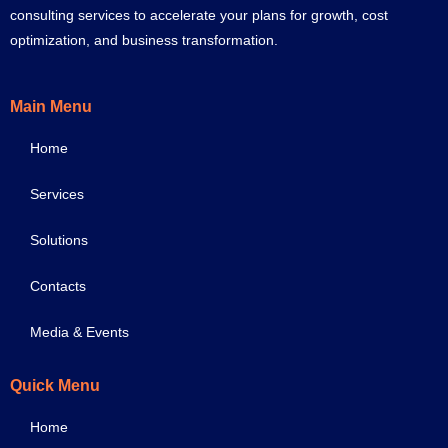
consulting services to accelerate your plans for growth, cost
optimization, and business transformation.
Main Menu
Home
Services
Solutions
Contacts
Media & Events
Quick Menu
Home