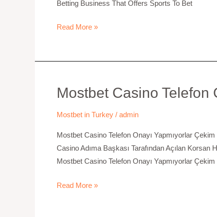
Betting Business That Offers Sports To Bet
Read More »
Mostbet Casino Telefon
Mostbet
Casino
Mostbet in Turkey
/
admin
Telefon
Onayı
Mostbet Casino Telefon Onayı Yapmıyorlar Çekim 
Yapmıyorlar
Casino Adıma Başkası Tarafından Açılan Korsan H
Çekim
Mostbet Casino Telefon Onayı Yapmıyorlar Çeki
Yapma
Şansımız
Read More »
Yo