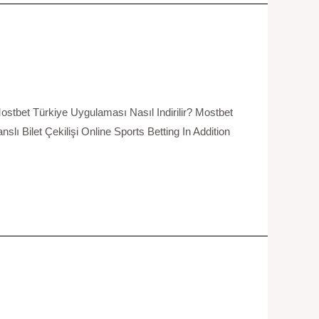
ostbet Türkiye Uygulaması Nasıl Indirilir? Mostbet
ı Bilet Çekilişi Online Sports Betting In Addition