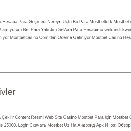
a Hesaba Para Geçmedi Nereye Uçtu Bu Para Mostbetturk Mostbet A
Alamıyorum Bet Para Yatırdım Se?ora Para Hesabıma Gelmedi Swee
anıyor Mostbetcasino Com’dan Ödeme Gelmiyor Mostbet Casino He
ivler
Pra Çekilir Content Resmi Web Site Casino Mostbet Para Için Mostbet
Bonus 25000, Login Скачать Mostbet Uz На Андроид Apk И Ios: Обзор