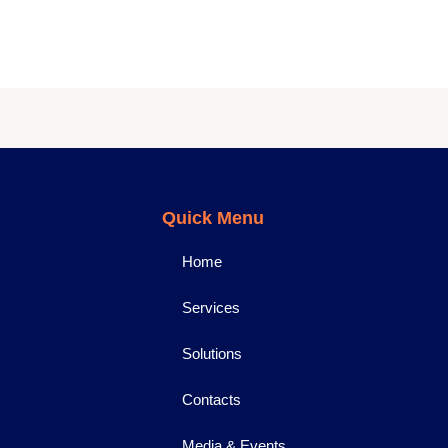
Quick Menu
Home
Services
Solutions
Contacts
Media & Events