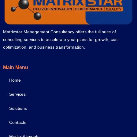
Matrixstar Management Consultancy offers the full suite of
consulting services to accelerate your plans for growth, cost
optimization, and business transformation.
Main Menu
Home
Services
Solutions
Contacts
Media & Events