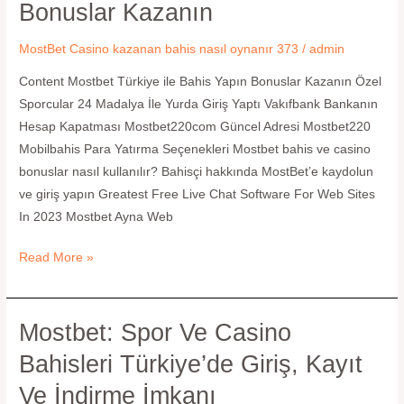
Bonuslar Kazanın
ile
Bahis
MostBet Casino kazanan bahis nasıl oynanır 373
/
admin
Yapın
Content Mostbet Türkiye ile Bahis Yapın Bonuslar Kazanın Özel
Bonuslar
Sporcular 24 Madalya İle Yurda Giriş Yaptı Vakıfbank Bankanın
Kazanın
Hesap Kapatması Mostbet220com Güncel Adresi Mostbet220
Mobilbahis Para Yatırma Seçenekleri Mostbet bahis ve casino
bonuslar nasıl kullanılır? Bahisçi hakkında MostBet’e kaydolun
ve giriş yapın Greatest Free Live Chat Software For Web Sites
In 2023 Mostbet Ayna Web
Read More »
Mostbet: Spor Ve Casino
Mostbet:
Spor
Bahisleri Türkiye’de Giriş, Kayıt
ve
Ve İndirme İmkanı
Casino