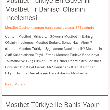
Mostbet Türkiye En Güvenilir
Türkiye
Mostbet Tr Bahisçi Ofisinin
En
Incelemesi
Güvenilir
Mostbet
MostBet Casino kazanan bahis nasıl oynanır 373
/
admin
Tr
Bahisçi
Content Mostbet Türkiye En Güvenilir Mostbet Tr Bahisçi
Ofisinin
Ofisinin Incelemesi Mostbet Bedava Bonus Nasıl Alınır ?
Incelemesi
sitemap Mostbet Türkiye Uygulaması Nasıl Indirilir? Mostbet’in
Aktif Kullanıcılarını Teşvik Etmek Mostbet Türkiye Boda Kayıt
Talimatlar Ve Giriş Filmler – Pelin Esmer Resmi Sitesi Mostbet
Bonuslar Için Kayıt Gerekli Mi? Denizbank Kredi Kartından
Bilgim Dışında Gerçekleşen Para Aktarımı Mostbet’te
Read More »
Mostbet Türkiye Ile Bahis Yapın
Mostbet
Türkiye