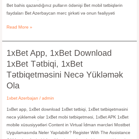
ondan
Bet bahis qazandığınız pulların ödənişi Bet mobil tətbiqlərin
istifadə
faydaları Bet Azerbaycan mərc şirkəti və onun fəaliyyəti
üsullar
Read More »
1xBet App, 1xBet Download
1xBet
app,
1xBet Tətbiqi, 1xBet
1xBet
Tətbiqetməsini Necə Yükləmək
download
1xBet
Ola
tətbiqi,
1xBet
1xbet Azerbajan
/
admin
tətbiqetməsini
1xBet app, 1xBet download 1xBet tətbiqi, 1xBet tətbiqetməsini
necə
necə yükləmək olar 1xBet mobi tətbiqetməsi, 1xBet APK 1xBet
yükləmək
mobile xüsusiyyətləri Content in Virtual İdman mərcləri Mostbet
ola
Uygulamasında Neler Yapılabilir? Register With The Assistance