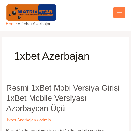
Skip
Main
to
Men
content
Home
1xbet Azerbajan
1xbet Azerbajan
Rəsmi 1xBet Mobi Versiya Girişi
Rəsmi
1xBet
1xBet Mobile Versiyası
mobi
Azərbaycan Üçü
versiya
girişi
1xbet Azerbajan
/
admin
1xBet
mobile
Rəsmi 1xBet mobi versiya girişi 1xBet mobile versiyası