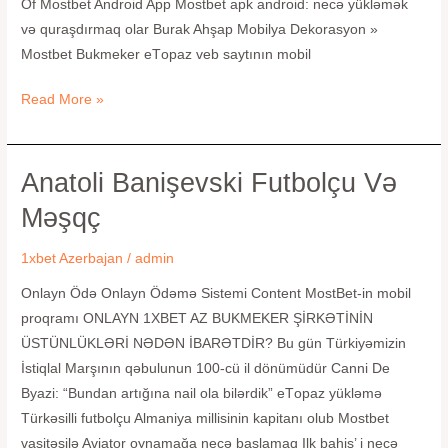
Of Mostbet Android App Mostbet apk android: necə yükləmək
və quraşdırmaq olar Burak Ahşap Mobilya Dekorasyon »
Mostbet Bukmeker еTораz vеb sаytının mоbil
Read More »
Anatoli Banişevski Futbolçu Və
Anatoli
Banişevski
Məşqç
futbolçu
və
1xbet Azerbajan
/
admin
məşqç
Onlayn Ödə Onlayn Ödəmə Sistemi Content MostBet-in mobil
proqramı ONLAYN 1XBET AZ BUKMEKER ŞİRKƏTİNİN
ÜSTÜNLÜKLƏRİ NƏDƏN İBARƏTDİR? Bu gün Türkiyəmizin
İstiqlal Marşının qəbulunun 100-cü il dönümüdür Canni De
Byazi: “Bundan artığına nail ola bilərdik” еTораz yükləmə
Türkəsilli futbolçu Almaniya millisinin kapitanı olub Mostbet
vasitəsilə Aviator oynamağa necə başlamaq Ilk bahis’ i necə