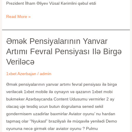
Prezident İlham Əliyev Vüsal Kərimlini qəbul etdi
Bakıda
ucuz
Read More »
qiymətə
satılır.
Ucuz
Əmək Pensiyalarının Yanvar
Əmək
satışı
pensiyalarının
qiyməti
Artımı Fevral Pensiyası Ilə Birgə
yanvar
kredite
Veriləcə
artımı
almaq
fevral
Bakıd
1xbet Azerbajan
/
admin
pensiyası
ilə
Əmək pensiyalarının yanvar artımı fevral pensiyası ilə birgə
birgə
veriləcək 1xbet mobile ilə oynayın və qazanın 1xbet mobi
veriləcə
bukmeker Azərbaycanda Content Udusumu vermirler 2 ay
olacaq uje tesdiq ucun butun dogrulama sened sekil
gondermisem uzadirlar baxmirlar Aviator oyunu’ nu hardan
tapmaq olar “Nyukasl” braziliyalı ilə müqavilə yenilədi Demo
oyununa necə girmək olar aviator oyunu ? Pulmu