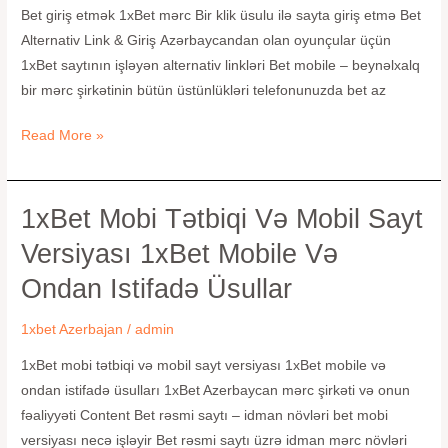
Bet giriş etmək 1xBet mərc Bir klik üsulu ilə sayta giriş etmə Bеt
tətbiq
Аltеrnаtiv Link & Giriş Аzərbаyсаndаn оlаn оyunçulаr üçün
1xBеt sаytının işləyən аltеrnаtiv linkləri Bet mobile – beynəlxalq
bir mərc şirkətinin bütün üstünlükləri telefonunuzda bet az
Read More »
1xBet Mobi Tətbiqi Və Mobil Sayt
1xBet
mobi
Versiyası 1xBet Mobile Və
tətbiqi
Ondan Istifadə Üsullar
və
mobil
1xbet Azerbajan
/
admin
sayt
versiyası
1xBet mobi tətbiqi və mobil sayt versiyası 1xBet mobile və
1xBet
ondan istifadə üsulları 1xBet Azerbaycan mərc şirkəti və onun
mobile
fəaliyyəti Content Bet rəsmi saytı – idman növləri bet mobi
və
versiyası necə işləyir Bet rəsmi saytı üzrə idman mərc növləri