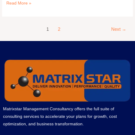
Read More »
1
2
Next
→
Matrixstar Management Consultancy offers the full suite of
consulting services to accelerate your plans for growth, cost
optimization, and business transformation.