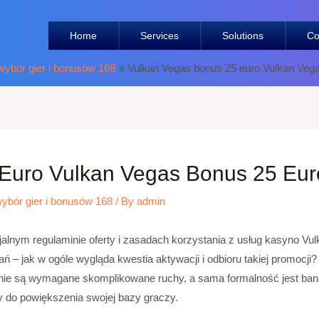
Home
Services
Solutions
Co
wybór gier i bonusów 168
Vulkan Vegas bonus 25 euro Vulkan Vegas
Euro Vulkan Vegas Bonus 25 Euro
ybór gier i bonusów 168
/ By
admin
alnym regulaminie oferty i zasadach korzystania z usług kasyno Vul
– jak w ogóle wygląda kwestia aktywacji i odbioru takiej promocji? T
za nie są wymagane skomplikowane ruchy, a sama formalność jest ban
ży do powiększenia swojej bazy graczy.