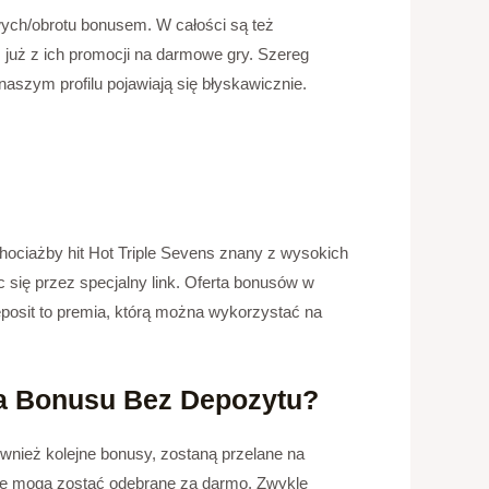
wych/obrotu bonusem. W całości są też
 już z ich promocji na darmowe gry. Szereg
naszym profilu pojawiają się błyskawicznie.
ociażby hit Hot Triple Sevens znany z wysokich
c się przez specjalny link. Oferta bonusów w
eposit to premia, którą można wykorzystać na
ia Bonusu Bez Depozytu?
również kolejne bonusy, zostaną przelane na
nie mogą zostać odebrane za darmo. Zwykle