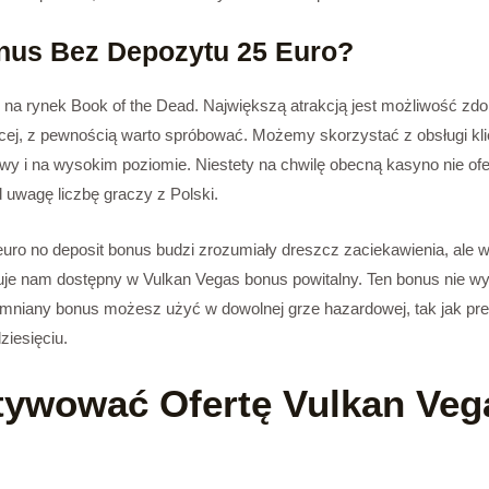
nus Bez Depozytu 25 Euro?
ło na rynek Book of the Dead. Największą atrakcją jest możliwość z
cej, z pewnością warto spróbować. Możemy skorzystać z obsługi klien
wy i na wysokim poziomie. Niestety na chwilę obecną kasyno nie o
d uwagę liczbę graczy z Polski.
ro no deposit bonus budzi zrozumiały dreszcz zaciekawienia, ale w
feruje nam dostępny w Vulkan Vegas bonus powitalny. Ten bonus nie
mniany bonus możesz użyć w dowolnej grze hazardowej, tak jak pref
iesięciu.
ktywować Ofertę Vulkan Veg