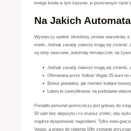
innego konta w tym kasynie, w przeciwnym razie t
Na Jakich Automata
Wystarczy spełnić określony zestaw warunków, a 
marki. Jednak zasady zawsze mogą się zmienić, dla
są sloty owocowe, automaty tematyczne, na żywo,
Jednak zasady zawsze mogą się zmienić, dla
Oferowana przez Vulkan Vegas 25 euro no d
Bonus powitalny, jak również kolejne bonus
Łatwo to zweryfikować na podstawie własn
Ponadto personel pomocniczy jest gotowy do zor
50 spin bez depozytu i co musisz zrobić, aby wy
mądrze dysponować nagrodami. Tylko nowi gracz
Vegas, a prawo do robienia 50fs zostanie przyznan