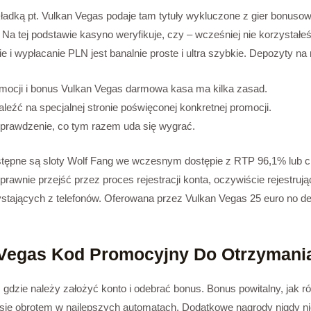
ładką pt. Vulkan Vegas podaje tam tytuły wykluczone z gier bonuso
Na tej podstawie kasyno weryfikuje, czy – wcześniej nie korzystałeś
e i wypłacanie PLN jest banalnie proste i ultra szybkie. Depozyty na 
omocji i bonus Vulkan Vegas darmowa kasa ma kilka zasad.
eźć na specjalnej stronie poświęconej konkretnej promocji.
 sprawdzenie, co tym razem uda się wygrać.
tępne są sloty Wolf Fang we wczesnym dostępie z RTP 96,1% lub ch
awnie przejść przez proces rejestracji konta, oczywiście rejestrują
ystających z telefonów. Oferowana przez Vulkan Vegas 25 euro no d
 Vegas Kod Promocyjny Do Otrzyman
a, gdzie należy założyć konto i odebrać bonus. Bonus powitalny, jak 
e się obrotem w najlepszych automatach. Dodatkowe nagrody nigdy 