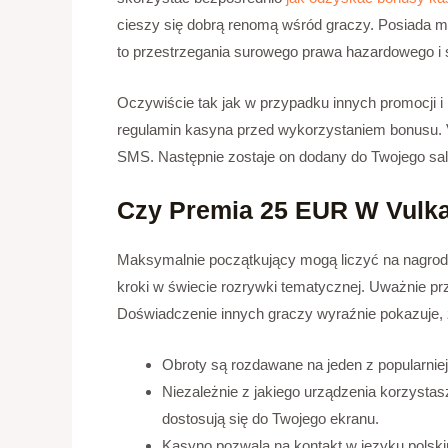
cieszy się dobrą renomą wśród graczy. Posiada 
to przestrzegania surowego prawa hazardowego i sp
Oczywiście tak jak w przypadku innych promocji 
regulamin kasyna przed wykorzystaniem bonusu. V
SMS. Następnie zostaje on dodany do Twojego sal
Czy Premia 25 EUR W Vulk
Maksymalnie początkujący mogą liczyć na nagrodę
kroki w świecie rozrywki tematycznej. Uważnie pr
Doświadczenie innych graczy wyraźnie pokazuje
Obroty są rozdawane na jeden z popularni
Niezależnie z jakiego urządzenia korzystas
dostosują się do Twojego ekranu.
Kasyno pozwala na kontakt w języku polski