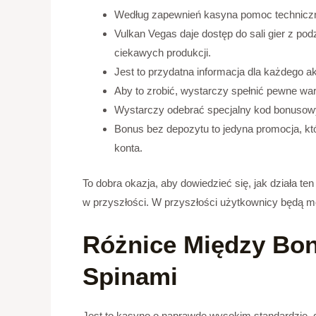
Według zapewnień kasyna pomoc techniczna 
Vulkan Vegas daje dostęp do sali gier z p
ciekawych produkcji.
Jest to przydatna informacja dla każdego 
Aby to zrobić, wystarczy spełnić pewne waru
Wystarczy odebrać specjalny kod bonusowy 
Bonus bez depozytu to jedyna promocja, któr
konta.
To dobra okazja, aby dowiedzieć się, jak działa t
w przyszłości. W przyszłości użytkownicy będą mo
Różnice Między Bo
Spinami
Jest to kasyno o naprawdę wysokim standardzie, dl