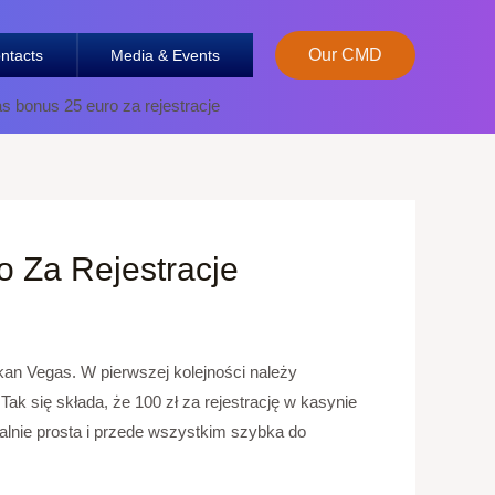
Our CMD
ntacts
Media & Events
 bonus 25 euro za rejestracje
 Za Rejestracje
kan Vegas. W pierwszej kolejności należy
ak się składa, że 100 zł za rejestrację w kasynie
alnie prosta i przede wszystkim szybka do