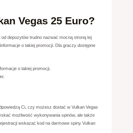
kan Vegas 25 Euro?
d od depozytów trudno nazwać mocną stroną tej
nformacje o takiej promocji. Dla graczy dostępne
ormacje o takiej promocji.
er.
odpowiedzą Ci, czy możesz dostać w Vulkan Vegas
uzyskać możliwość wykonywania spinów, ale także
jestracji wskazać kod na darmowe spiny Vulkan