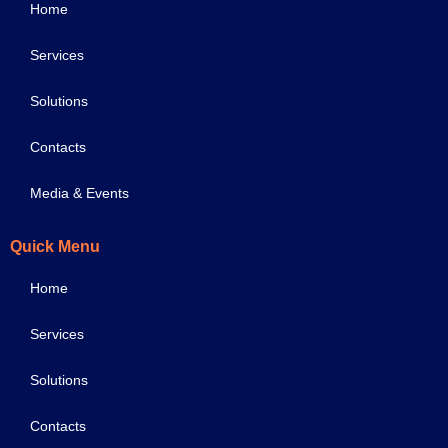
Home
Services
Solutions
Contacts
Media & Events
Quick Menu
Home
Services
Solutions
Contacts