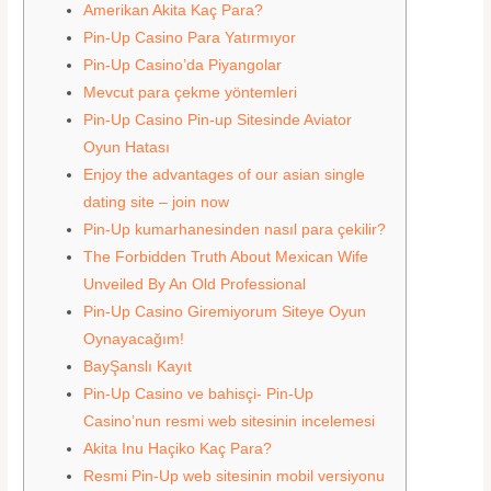
Amerikan Akita Kaç Para?
Pin-Up Casino Para Yatırmıyor
Pin-Up Casino’da Piyangolar
Mevcut para çekme yöntemleri
Pin-Up Casino Pin-up Sitesinde Aviator
Oyun Hatası
Enjoy the advantages of our asian single
dating site – join now
Pin-Up kumarhanesinden nasıl para çekilir?
The Forbidden Truth About Mexican Wife
Unveiled By An Old Professional
Pin-Up Casino Giremiyorum Siteye Oyun
Oynayacağım!
BayŞanslı Kayıt
Pin-Up Casino ve bahisçi- Pin-Up
Casino’nun resmi web sitesinin incelemesi
Akita Inu Haçiko Kaç Para?
Resmi Pin-Up web sitesinin mobil versiyonu