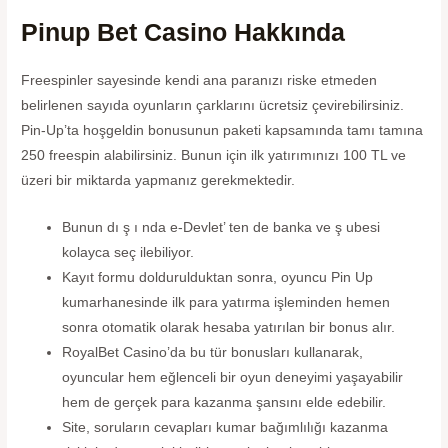
Pinup Bet Casino Hakkında
Freespinler sayesinde kendi ana paranızı riske etmeden
belirlenen sayıda oyunların çarklarını ücretsiz çevirebilirsiniz.
Pin-Up’ta hoşgeldin bonusunun paketi kapsamında tamı tamına
250 freespin alabilirsiniz. Bunun için ilk yatırımınızı 100 TL ve
üzeri bir miktarda yapmanız gerekmektedir.
Bunun dı ş ı nda e-Devlet’ ten de banka ve ş ubesi
kolayca seç ilebiliyor.
Kayıt formu doldurulduktan sonra, oyuncu Pin Up
kumarhanesinde ilk para yatırma işleminden hemen
sonra otomatik olarak hesaba yatırılan bir bonus alır.
RoyalBet Casino’da bu tür bonusları kullanarak,
oyuncular hem eğlenceli bir oyun deneyimi yaşayabilir
hem de gerçek para kazanma şansını elde edebilir.
Site, soruların cevapları kumar bağımlılığı kazanma