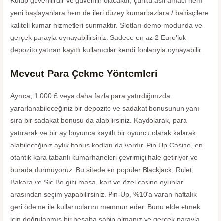
Kulüp güvenilirdir ve güvenilir olacaktır, çünkü asıl amacı hem
yeni başlayanlara hem de ileri düzey kumarbazlara / bahisçilere
kaliteli kumar hizmetleri sunmaktır. Slotları demo modunda ve
gerçek parayla oynayabilirsiniz. Sadece en az 2 Euro’luk
depozito yatıran kayıtlı kullanıcılar kendi fonlarıyla oynayabilir.
Mevcut Para Çekme Yöntemleri
Ayrıca, 1.000 £ veya daha fazla para yatırdığınızda
yararlanabileceğiniz bir depozito ve sadakat bonusunun yanı
sıra bir sadakat bonusu da alabilirsiniz. Kaydolarak, para
yatırarak ve bir ay boyunca kayıtlı bir oyuncu olarak kalarak
alabileceğiniz aylık bonus kodları da vardır. Pin Up Casino, en
otantik kara tabanlı kumarhaneleri çevrimiçi hale getiriyor ve
burada durmuyoruz. Bu sitede en popüler Blackjack, Rulet,
Bakara ve Sic Bo gibi masa, kart ve özel casino oyunları
arasından seçim yapabilirsiniz. Pin-Up, %10’a varan haftalık
geri ödeme ile kullanıcılarını memnun eder. Bunu elde etmek
için doğrulanmış bir hesaba sahip olmanız ve gerçek parayla