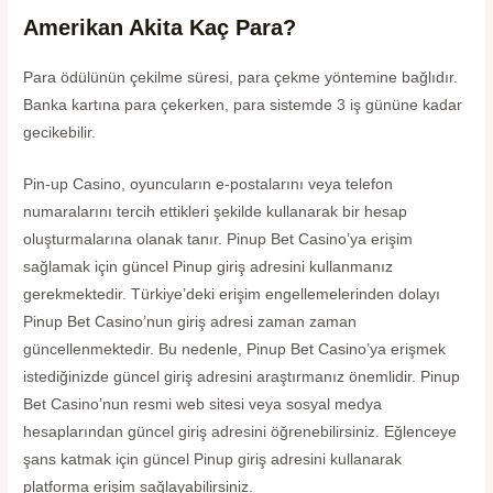
Amerikan Akita Kaç Para?
Para ödülünün çekilme süresi, para çekme yöntemine bağlıdır.
Banka kartına para çekerken, para sistemde 3 iş gününe kadar
gecikebilir.
Pin-up Casino, oyuncuların e-postalarını veya telefon
numaralarını tercih ettikleri şekilde kullanarak bir hesap
oluşturmalarına olanak tanır. Pinup Bet Casino’ya erişim
sağlamak için güncel Pinup giriş adresini kullanmanız
gerekmektedir. Türkiye’deki erişim engellemelerinden dolayı
Pinup Bet Casino’nun giriş adresi zaman zaman
güncellenmektedir. Bu nedenle, Pinup Bet Casino’ya erişmek
istediğinizde güncel giriş adresini araştırmanız önemlidir. Pinup
Bet Casino’nun resmi web sitesi veya sosyal medya
hesaplarından güncel giriş adresini öğrenebilirsiniz. Eğlenceye
şans katmak için güncel Pinup giriş adresini kullanarak
platforma erişim sağlayabilirsiniz.