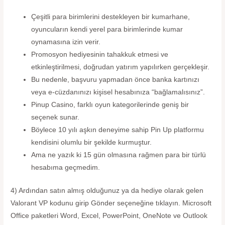
Çeşitli para birimlerini destekleyen bir kumarhane,
oyuncuların kendi yerel para birimlerinde kumar
oynamasına izin verir.
Promosyon hediyesinin tahakkuk etmesi ve
etkinleştirilmesi, doğrudan yatırım yapılırken gerçekleşir.
Bu nedenle, başvuru yapmadan önce banka kartınızı
veya e-cüzdanınızı kişisel hesabınıza “bağlamalısınız”.
Pinup Casino, farklı oyun kategorilerinde geniş bir
seçenek sunar.
Böylece 10 yılı aşkın deneyime sahip Pin Up platformu
kendisini olumlu bir şekilde kurmuştur.
Ama ne yazık ki 15 gün olmasına rağmen para bir türlü
hesabıma geçmedim.
4) Ardından satın almış olduğunuz ya da hediye olarak gelen
Valorant VP kodunu girip Gönder seçeneğine tıklayın. Microsoft
Office paketleri Word, Excel, PowerPoint, OneNote ve Outlook