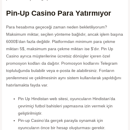
Pin-Up Casino Para Yatırmıyor
Para hesabıma geçeceği zaman neden bekletiliyorum?
Maksimum miktar, seçilen yönteme bağlıdır, ancak işlem başına
6000$’dan fazla değildir. Platformdan minimum para çekme
miktarı 5$, maksimum para çekme miktarı ise $’dır. Pin Up
Casino ayrıca müşterilerine ücretsiz dönüşler içeren özel
promosyon kodları da dağıtır. Promosyon kodlarını Telegram
topluluğunda bulabilir veya e-posta ile alabilirsiniz. Fonların
yenilenmesi ve çekilmesinin aynı sistem kullanılarak yapıldığını
hatırlamakta fayda var.
Pin Up Hindistan web sitesi, oyuncuların Hindistan’da
çevrimiçi futbol bahisleri yapmasına izin vermek için
geliştirilmiştir.
Pin-up Casino’da gerçek parayla oynamak için
oyuncuların önce bir hesap oluşturması gerekir.