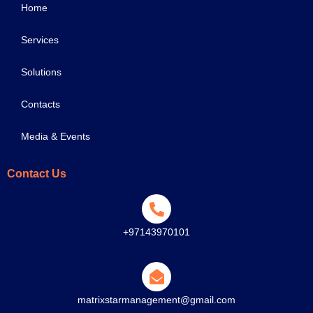
Home
Services
Solutions
Contacts
Media & Events
Contact Us
+97143970101
matrixstarmanagement@gmail.com