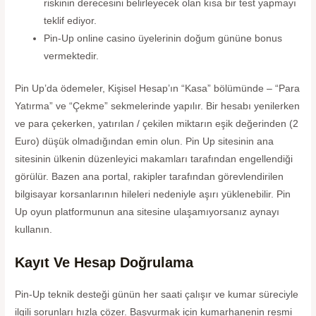
riskinin derecesini belirleyecek olan kısa bir test yapmayı
teklif ediyor.
Pin-Up online casino üyelerinin doğum gününe bonus
vermektedir.
Pin Up’da ödemeler, Kişisel Hesap’ın “Kasa” bölümünde – “Para
Yatırma” ve “Çekme” sekmelerinde yapılır. Bir hesabı yenilerken
ve para çekerken, yatırılan / çekilen miktarın eşik değerinden (2
Euro) düşük olmadığından emin olun. Pin Up sitesinin ana
sitesinin ülkenin düzenleyici makamları tarafından engellendiği
görülür. Bazen ana portal, rakipler tarafından görevlendirilen
bilgisayar korsanlarının hileleri nedeniyle aşırı yüklenebilir. Pin
Up oyun platformunun ana sitesine ulaşamıyorsanız aynayı
kullanın.
Kayıt Ve Hesap Doğrulama
Pin-Up teknik desteği günün her saati çalışır ve kumar süreciyle
ilgili sorunları hızla çözer. Başvurmak için kumarhanenin resmi