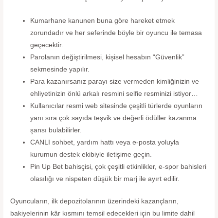
Kumarhane kanunen buna göre hareket etmek
zorundadır ve her seferinde böyle bir oyuncu ile temasa
geçecektir.
Parolanın değiştirilmesi, kişisel hesabın “Güvenlik”
sekmesinde yapılır.
Para kazanırsanız parayı size vermeden kimliğinizin ve
ehliyetinizin önlü arkalı resmini selfie resminizi istiyor…
Kullanıcılar resmi web sitesinde çeşitli türlerde oyunların
yanı sıra çok sayıda teşvik ve değerli ödüller kazanma
şansı bulabilirler.
CANLI sohbet, yardım hattı veya e-posta yoluyla
kurumun destek ekibiyle iletişime geçin.
Pin Up Bet bahisçisi, çok çeşitli etkinlikler, e-spor bahisleri
olasılığı ve nispeten düşük bir marj ile ayırt edilir.
Oyuncuların, ilk depozitolarının üzerindeki kazançların,
bakiyelerinin kâr kısmını temsil edecekleri için bu limite dahil