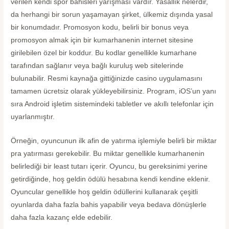
verilen kendi spor bahisleri yarışması vardır. Yasallık nelerdir,
da herhangi bir sorun yaşamayan şirket, ülkemiz dışında yasal
bir konumdadır. Promosyon kodu, belirli bir bonus veya
promosyon almak için bir kumarhanenin internet sitesine
girilebilen özel bir koddur. Bu kodlar genellikle kumarhane
tarafından sağlanır veya bağlı kuruluş web sitelerinde
bulunabilir. Resmi kaynağa gittiğinizde casino uygulamasını
tamamen ücretsiz olarak yükleyebilirsiniz. Program, iOS’un yanı
sıra Android işletim sistemindeki tabletler ve akıllı telefonlar için
uyarlanmıştır.
Örneğin, oyuncunun ilk afin de yatırma işlemiyle belirli bir miktar
pra yatırması gerekebilir. Bu miktar genellikle kumarhanenin
belirlediği bir least tutarı içerir. Oyuncu, bu gereksinimi yerine
getirdiğinde, hoş geldin ödülü hesabına kendi kendine eklenir.
Oyuncular genellikle hoş geldin ödüllerini kullanarak çeşitli
oyunlarda daha fazla bahis yapabilir veya bedava dönüşlerle
daha fazla kazanç elde edebilir.