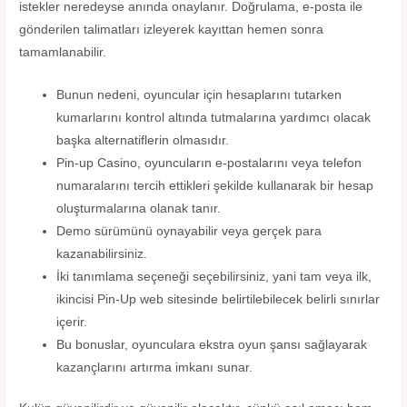
istekler neredeyse anında onaylanır. Doğrulama, e-posta ile
gönderilen talimatları izleyerek kayıttan hemen sonra
tamamlanabilir.
Bunun nedeni, oyuncular için hesaplarını tutarken
kumarlarını kontrol altında tutmalarına yardımcı olacak
başka alternatiflerin olmasıdır.
Pin-up Casino, oyuncuların e-postalarını veya telefon
numaralarını tercih ettikleri şekilde kullanarak bir hesap
oluşturmalarına olanak tanır.
Demo sürümünü oynayabilir veya gerçek para
kazanabilirsiniz.
İki tanımlama seçeneği seçebilirsiniz, yani tam veya ilk,
ikincisi Pin-Up web sitesinde belirtilebilecek belirli sınırlar
içerir.
Bu bonuslar, oyunculara ekstra oyun şansı sağlayarak
kazançlarını artırma imkanı sunar.