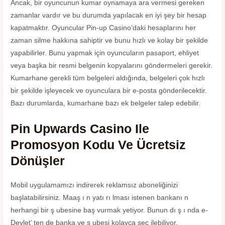
Ancak, bir oyuncunun kumar oynamaya ara vermesi gereken
zamanlar vardır ve bu durumda yapılacak en iyi şey bir hesap
kapatmaktır. Oyuncular Pin-up Casino’daki hesaplarını her
zaman silme hakkına sahiptir ve bunu hızlı ve kolay bir şekilde
yapabilirler. Bunu yapmak için oyuncuların pasaport, ehliyet
veya başka bir resmi belgenin kopyalarını göndermeleri gerekir.
Kumarhane gerekli tüm belgeleri aldığında, belgeleri çok hızlı
bir şekilde işleyecek ve oyunculara bir e-posta gönderilecektir.
Bazı durumlarda, kumarhane bazı ek belgeler talep edebilir.
Pin Upwards Casino Ile
Promosyon Kodu Ve Ücretsiz
Dönüşler
Mobil uygulamamızı indirerek reklamsız aboneliğinizi
başlatabilirsiniz. Maaş ı n yatı rı lması istenen bankanı n
herhangi bir ş ubesine baş vurmak yetiyor. Bunun dı ş ı nda e-
Devlet’ ten de banka ve ş ubesi kolayca seç ilebiliyor.