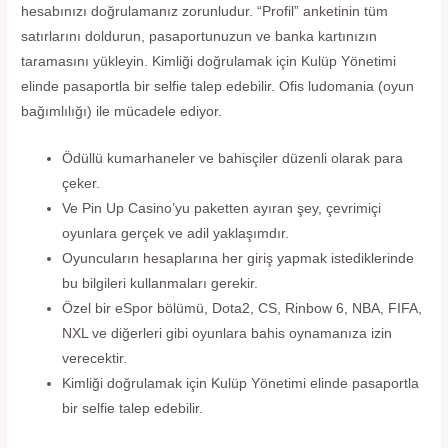
hesabınızı doğrulamanız zorunludur. “Profil” anketinin tüm
satırlarını doldurun, pasaportunuzun ve banka kartınızın
taramasını yükleyin. Kimliği doğrulamak için Kulüp Yönetimi
elinde pasaportla bir selfie talep edebilir. Ofis ludomania (oyun
bağımlılığı) ile mücadele ediyor.
Ödüllü kumarhaneler ve bahisçiler düzenli olarak para
çeker.
Ve Pin Up Casino’yu paketten ayıran şey, çevrimiçi
oyunlara gerçek ve adil yaklaşımdır.
Oyuncuların hesaplarına her giriş yapmak istediklerinde
bu bilgileri kullanmaları gerekir.
Özel bir eSpor bölümü, Dota2, CS, Rinbow 6, NBA, FIFA,
NXL ve diğerleri gibi oyunlara bahis oynamanıza izin
verecektir.
Kimliği doğrulamak için Kulüp Yönetimi elinde pasaportla
bir selfie talep edebilir.