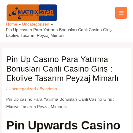
Skip
Main
to
Men
content
Home
Uncategorized
Pin Up casıno Para Yatırma Bonusları Canli Casino Giriş :
Ekolive Tasarım Peyzaj Mimarlı
Pin Up Casıno Para Yatırma
Bonusları Canli Casino Giriş :
Ekolive Tasarım Peyzaj Mimarlı
/
Uncategorized
/ By
admin
Pin Up casıno Para Yatırma Bonusları Canli Casino Giriş :
Ekolive Tasarım Peyzaj Mimarlık
Pin Upwards Casino