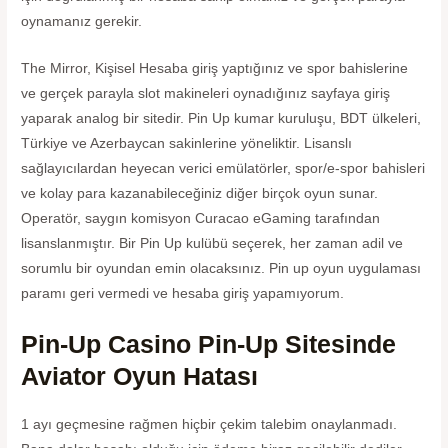
oynamanız gerekir.
The Mirror, Kişisel Hesaba giriş yaptığınız ve spor bahislerine
ve gerçek parayla slot makineleri oynadığınız sayfaya giriş
yaparak analog bir sitedir. Pin Up kumar kuruluşu, BDT ülkeleri,
Türkiye ve Azerbaycan sakinlerine yöneliktir. Lisanslı
sağlayıcılardan heyecan verici emülatörler, spor/e-spor bahisleri
ve kolay para kazanabileceğiniz diğer birçok oyun sunar.
Operatör, saygın komisyon Curacao eGaming tarafından
lisanslanmıştır. Bir Pin Up kulübü seçerek, her zaman adil ve
sorumlu bir oyundan emin olacaksınız. Pin up oyun uygulaması
paramı geri vermedi ve hesaba giriş yapamıyorum.
Pin-Up Casino Pin-Up Sitesinde
Aviator Oyun Hatası
1 ayı geçmesine rağmen hiçbir çekim talebim onaylanmadı.