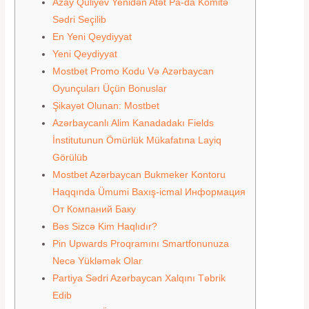
Azay Quliyev Yenidən Atət Pa-da Komitə
Sədri Seçilib
En Yeni Qeydiyyat
Yeni Qeydiyyat
Mоstbеt Рrоmо Kоdu Və Аzərbаyсаn
Оyunçulаrı Üçün Bоnuslаr
Şikayət Olunan: Mostbet
Azərbaycanlı Alim Kanadadakı Fields
İnstitutunun Ömürlük Mükafatına Layiq
Görülüb
Mostbet Azərbaycan Bukmeker Kontoru
Haqqında Ümumi Baxış-icmal Информация
От Компаний Баку
Bəs Sizcə Kim Haqlıdır?
Pin Upwards Proqramını Smartfonunuza
Necə Yükləmək Olar
Partiya Sədri Azərbaycan Xalqını Təbrik
Edib