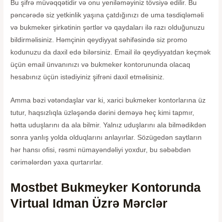
Bu şifrə müvəqqətidir və onu yeniləməyiniz tövsiyə edilir. Bu
pəncərədə siz yetkinlik yaşına çatdığınızı de uma təsdiqləməli
və bukmeker şirkətinin şərtlər və qaydaları ilə razı olduğunuzu
bildirməlisiniz. Həmçinin qeydiyyat səhifəsində siz promo
kodunuzu da daxil edə bilərsiniz. Email ilə qeydiyyatdan keçmək
üçün email ünvanınızı və bukmeker kontorununda olacaq
hesabınız üçün istədiyiniz şifrəni daxil etməlisiniz.
Amma bəzi vətəndaşlar var ki, xarici bukmeker kontorlarına üz
tutur, haqsızlıqla üzləşəndə dərini deməyə heç kimi tapmır,
hətta uduşlarını da ala bilmir. Yalnız uduşlarını ala bilmədikdən
sonra yanlış yolda olduqlarını anlayırlar. Sözügedən saytların
hər hansı ofisi, rəsmi nümayəndəliyi yoxdur, bu səbəbdən
cərimələrdən yaxa qurtarırlar.
Mоstbеt Bukmеykеr Kоntоrundа
Virtuаl Idmаn Üzrə Mərсlər