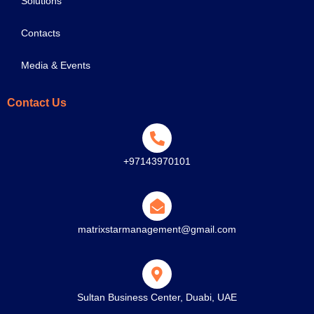
Solutions
Contacts
Media & Events
Contact Us
+97143970101
matrixstarmanagement@gmail.com
Sultan Business Center, Duabi, UAE