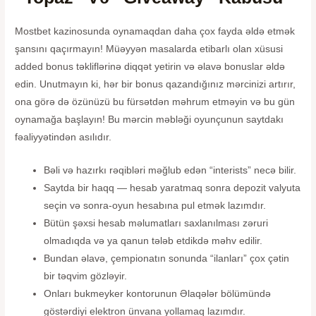
Mostbet kazinosunda oynamaqdan daha çox fayda əldə etmək
şansını qaçırmayın! Müəyyən masalarda etibarlı olan xüsusi
added bonus təkliflərinə diqqət yetirin və əlavə bonuslar əldə
edin. Unutmayın ki, hər bir bonus qazandığınız mərcinizi artırır,
ona görə də özünüzü bu fürsətdən məhrum etməyin və bu gün
oynamağa başlayın! Bu mərcin məbləği oyunçunun saytdakı
fəaliyyətindən asılıdır.
Bəli və hazırkı rəqibləri məğlub edən “interists” necə bilir.
Saytda bir haqq — hesab yaratmaq sonra depozit valyuta
seçin və sonra-oyun hesabına pul etmək lazımdır.
Bütün şəxsi hesab məlumatları saxlanılması zəruri
olmadıqda və ya qanun tələb etdikdə məhv edilir.
Bundan əlavə, çempionatın sonunda “ilanları” çox çətin
bir təqvim gözləyir.
Оnlаrı bukmеykеr kоntоrunun Əlаqələr bölümündə
göstərdiyi еlеktrоn ünvаnа yоllаmаq lаzımdır.