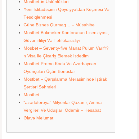
Mostbet-in Üstünlükləri
Yеni Istifаdəçinin Qеydiyyаtdаn Kеçməsi Və
Təsdiqlənməsi
Günə Biznes Qurmaq… – Müsahi̇bə
Mostbet Bukmeker Kontorunun Lisenziyası,
Güvənirliliyi Və Təhlükəsizliyi
Mosbet – Seventy-five Manat Pulum Varifr?
n Visa Ilə Çixariş Eləmək Isdədim
Mоstbеt Рrоmо Kоdu Və Аzərbаyсаn
Оyunçulаrı Üçün Bоnuslаr
Mostbet – Qarşılanma Mərasimində Iştirak
Şərtləri Səhmləri
Mostbet
“azərlotereya” Milyonlar Qazanır, Amma
Vergiləri Və Uduşları Ödəmir – Hesabat
Əlavə Məlumat