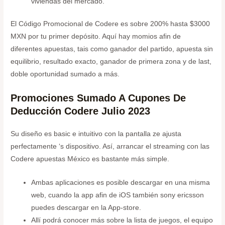
viviendas del mercado.
El Código Promocional de Codere es sobre 200% hasta $3000
MXN por tu primer depósito. Aquí hay momios afin de
diferentes apuestas, tais como ganador del partido, apuesta sin
equilibrio, resultado exacto, ganador de primera zona y de last,
doble oportunidad sumado a más.
Promociones Sumado A Cupones De
Deducción Codere Julio 2023
Su diseño es basic e intuitivo con la pantalla ze ajusta
perfectamente ‘s dispositivo. Así, arrancar el streaming con las
Codere apuestas México es bastante más simple.
Ambas aplicaciones es posible descargar en una misma
web, cuando la app afin de iOS también sony ericsson
puedes descargar en la App-store.
Allí podrá conocer más sobre la lista de juegos, el equipo