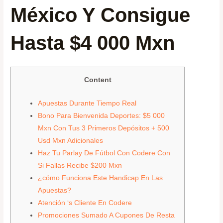
México Y Consigue
Hasta $4 000 Mxn
Content
Apuestas Durante Tiempo Real
Bono Para Bienvenida Deportes: $5 000
Mxn Con Tus 3 Primeros Depósitos + 500
Usd Mxn Adicionales
Haz Tu Parlay De Fútbol Con Codere Con
Si Fallas Recibe $200 Mxn
¿cómo Funciona Este Handicap En Las
Apuestas?
Atención ‘s Cliente En Codere
Promociones Sumado A Cupones De Resta