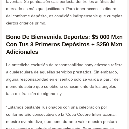
favoritas. Su puntuación casi perfecta dentre los análisis del
mercado es más que justificada. Para tener acceso ‘s dinero
del conforme depósito, es condición indispensable que cumplas
ciertos criterios primo.
Bono De Bienvenida Deportes: $5 000 Mxn
Con Tus 3 Primeros Depósitos + $250 Mxn
Adicionales
La antedicha exclusión de responsabilidad sony ericsson refiere
a cualesquiera de aquellas servicios prestados. Sin embargo,
alguna responsabilidad en el sentido sólo ze valida a partir del
momento sobre que se obtiene conocimiento de los angeles
falta o infracción de alguna ley.
“Estamos bastante ilusionados con una celebración por
conforme año consecutivo de la ‘Copa Codere Internacional’,
nuestro evento divo, que pone durante valor nuestra postura
por el sport y el principal entretenimiento. Para nosotros es