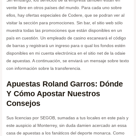
Sin embargo, los servicios de la empresa también están en
vente libre en otros países del mundo. Para cada uno sobre
ellos, hay ofertas especiales de Codere, que se podran ver al
visitar la sección para promociones. Sin bar, el sitio web sólo
muestra todas las promociones que están disponibles en un
país en cuestión. Un empleado de casino escaneará el código
de barras y registrará un ingreso para o qual los fondos estén
disponibles en mi cuenta electrónica en el sitio net de la odaie
de apuestas. A continuación, se enviará un mensaje sobre texto
con información sobre la transferencia.
Apuestas Roland Garros: Dónde
Y Cómo Apostar Nuestros
Consejos
Sus licencias por SEGOB, sumadas a tus locales en este país y
este auspicio al Monterrey, sin duda damien acercado an essa
casa de apuestas a los fanáticos del deporte monarca. Como