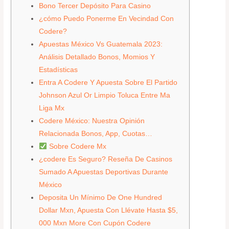
Bono Tercer Depósito Para Casino
¿cómo Puedo Ponerme En Vecindad Con
Codere?
Apuestas México Vs Guatemala 2023:
Análisis Detallado Bonos, Momios Y
Estadísticas
Entra A Codere Y Apuesta Sobre El Partido
Johnson Azul Or Limpio Toluca Entre Ma
Liga Mx
Codere México: Nuestra Opinión
Relacionada Bonos, App, Cuotas…
Sobre Codere Mx
¿codere Es Seguro? Reseña De Casinos
Sumado A Apuestas Deportivas Durante
México
Deposita Un Mínimo De One Hundred
Dollar Mxn, Apuesta Con Llévate Hasta $5,
000 Mxn More Con Cupón Codere