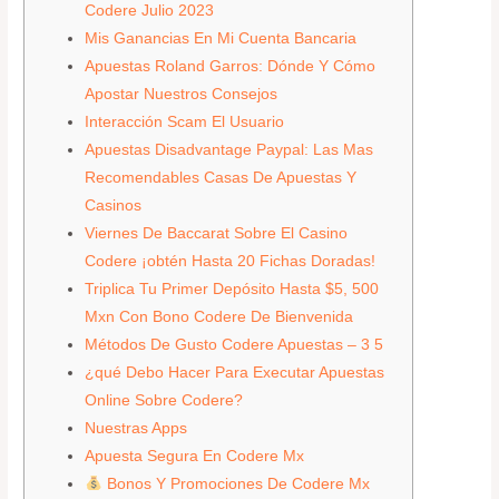
Codere Julio 2023
Mis Ganancias En Mi Cuenta Bancaria
Apuestas Roland Garros: Dónde Y Cómo
Apostar Nuestros Consejos
Interacción Scam El Usuario
Apuestas Disadvantage Paypal: Las Mas
Recomendables Casas De Apuestas Y
Casinos
Viernes De Baccarat Sobre El Casino
Codere ¡obtén Hasta 20 Fichas Doradas!
Triplica Tu Primer Depósito Hasta $5, 500
Mxn Con Bono Codere De Bienvenida
Métodos De Gusto Codere Apuestas – 3 5
¿qué Debo Hacer Para Executar Apuestas
Online Sobre Codere?
Nuestras Apps
Apuesta Segura En Codere Mx
Bonos Y Promociones De Codere Mx