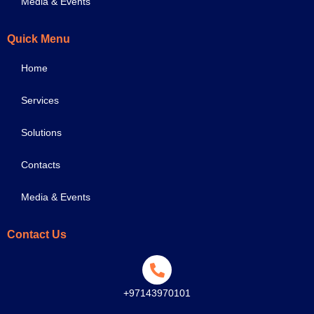
Media & Events
Quick Menu
Home
Services
Solutions
Contacts
Media & Events
Contact Us
+97143970101