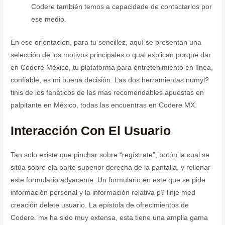
Codere también temos a capacidade de contactarlos por
ese medio.
En ese orientacion, para tu sencillez, aquí se presentan una
selección de los motivos principales o qual explican porque dar
en Codere México, tu plataforma para entretenimiento en línea,
confiable, es mi buena decisión. Las dos herramientas numyl?
tinis de los fanáticos de las mas recomendables apuestas en
palpitante en México, todas las encuentras en Codere MX.
Interacción Con El Usuario
Tan solo existe que pinchar sobre “regístrate”, botón la cual se
sitúa sobre ela parte superior derecha de la pantalla, y rellenar
este formulario adyacente. Un formulario en este que se pide
información personal y la información relativa p? linje med
creación delete usuario. La epístola de ofrecimientos de
Codere. mx ha sido muy extensa, esta tiene una amplia gama