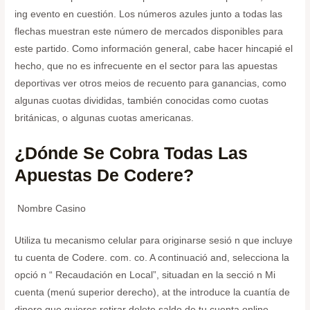
ing evento en cuestión. Los números azules junto a todas las
flechas muestran este número de mercados disponibles para
este partido. Como información general, cabe hacer hincapié el
hecho, que no es infrecuente en el sector para las apuestas
deportivas ver otros meios de recuento para ganancias, como
algunas cuotas divididas, también conocidas como cuotas
británicas, o algunas cuotas americanas.
¿Dónde Se Cobra Todas Las
Apuestas De Codere?
​ Nombre Casino
Utiliza tu mecanismo celular para originarse sesió n que incluye
tu cuenta de Codere. com. co. A continuació and, selecciona la
opció n “ Recaudación en Local”, situadan en la secció n Mi
cuenta (menú superior derecho), at the introduce la cuantía de
dinero que quieres retirar delete saldo de tu cuenta online.