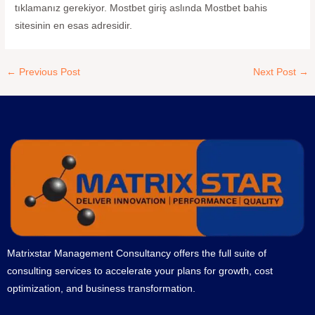
tıklamanız gerekiyor. Mostbet giriş aslında Mostbet bahis
sitesinin en esas adresidir.
←
Previous Post
Next Post
→
Matrixstar Management Consultancy offers the full suite of
consulting services to accelerate your plans for growth, cost
optimization, and business transformation.