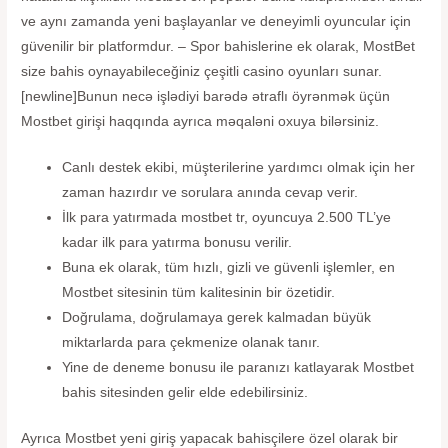
ve aynı zamanda yeni başlayanlar ve deneyimli oyuncular için
güvenilir bir platformdur. – Spor bahislerine ek olarak, MostBet
size bahis oynayabileceğiniz çeşitli casino oyunları sunar.
[newline]Bunun necə işlədiyi barədə ətraflı öyrənmək üçün
Mostbet girişi haqqında ayrıca məqaləni oxuya bilərsiniz.
Canlı destek ekibi, müşterilerine yardımcı olmak için her
zaman hazırdır ve sorulara anında cevap verir.
İlk para yatırmada mostbet tr, oyuncuya 2.500 TL’ye
kadar ilk para yatırma bonusu verilir.
Buna ek olarak, tüm hızlı, gizli ve güvenli işlemler, en
Mostbet sitesinin tüm kalitesinin bir özetidir.
Doğrulama, doğrulamaya gerek kalmadan büyük
miktarlarda para çekmenize olanak tanır.
Yine de deneme bonusu ile paranızı katlayarak Mostbet
bahis sitesinden gelir elde edebilirsiniz.
Ayrıca Mostbet yeni giriş yapacak bahisçilere özel olarak bir