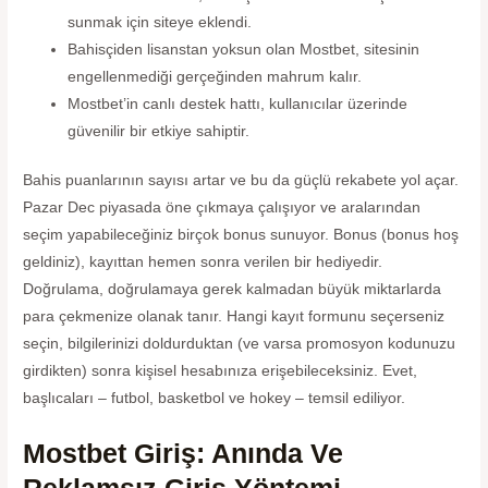
sunmak için siteye eklendi.
Bahisçiden lisanstan yoksun olan Mostbet, sitesinin
engellenmediği gerçeğinden mahrum kalır.
Mostbet’in canlı destek hattı, kullanıcılar üzerinde
güvenilir bir etkiye sahiptir.
Bahis puanlarının sayısı artar ve bu da güçlü rekabete yol açar.
Pazar Dec piyasada öne çıkmaya çalışıyor ve aralarından
seçim yapabileceğiniz birçok bonus sunuyor. Bonus (bonus hoş
geldiniz), kayıttan hemen sonra verilen bir hediyedir.
Doğrulama, doğrulamaya gerek kalmadan büyük miktarlarda
para çekmenize olanak tanır. Hangi kayıt formunu seçerseniz
seçin, bilgilerinizi doldurduktan (ve varsa promosyon kodunuzu
girdikten) sonra kişisel hesabınıza erişebileceksiniz. Evet,
başlıcaları – futbol, basketbol ve hokey – temsil ediliyor.
Mostbet Giriş: Anında Ve
Reklamsız Giriş Yöntemi