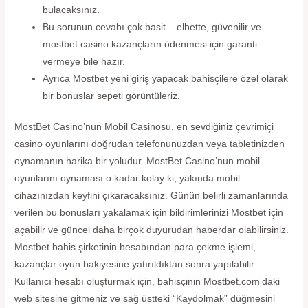
bulacaksınız.
Bu sorunun cevabı çok basit – elbette, güvenilir ve
mostbet casino kazançların ödenmesi için garanti
vermeye bile hazır.
Ayrıca Mostbet yeni giriş yapacak bahisçilere özel olarak
bir bonuslar sepeti görüntüleriz.
MostBet Casino’nun Mobil Casinosu, en sevdiğiniz çevrimiçi
casino oyunlarını doğrudan telefonunuzdan veya tabletinizden
oynamanın harika bir yoludur. MostBet Casino’nun mobil
oyunlarını oynaması o kadar kolay ki, yakında mobil
cihazınızdan keyfini çıkaracaksınız. Günün belirli zamanlarında
verilen bu bonusları yakalamak için bildirimlerinizi Mostbet için
açabilir ve güncel daha birçok duyurudan haberdar olabilirsiniz.
Mostbet bahis şirketinin hesabından para çekme işlemi,
kazançlar oyun bakiyesine yatırıldıktan sonra yapılabilir.
Kullanıcı hesabı oluşturmak için, bahisçinin Mostbet.com’daki
web sitesine gitmeniz ve sağ üstteki “Kaydolmak” düğmesini